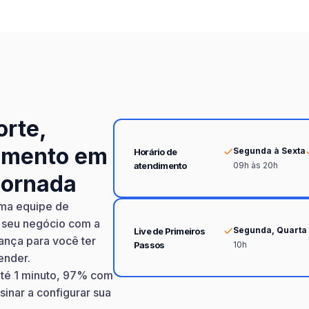
orte,
amento em
Segunda à Sexta
Horário de
09h às 20h
atendimento
jornada
uma equipe de
do seu negócio com a
Segunda, Quarta 
Live de Primeiros
ança para você ter
10h
Passos
ender.
até 1 minuto, 97% com
sinar a configurar sua